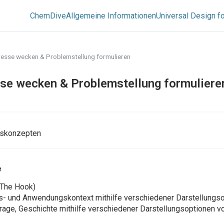
ChemDive
Allgemeine Informationen
Universal Design fo
resse wecken & Problemstellung formulieren
sse wecken & Problemstellung formuliere
htskonzepten
e
(The Hook)
s- und Anwendungskontext mithilfe verschiedener Darstellungso
ge, Geschichte mithilfe verschiedener Darstellungsoptionen vor