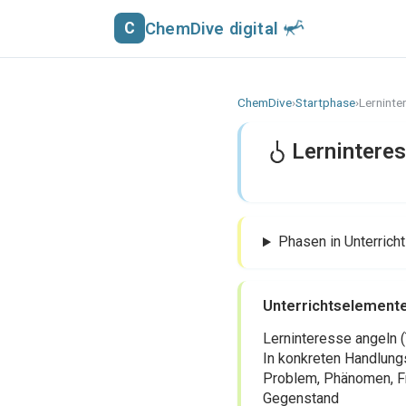
ChemDive digital
C
ChemDive
›
Startphase
›
Lerninte
Lernintere
Phasen in Unterric
Unterrichtselement
Lerninteresse angeln 
In konkreten Handlung
Problem, Phänomen, Fra
Gegenstand